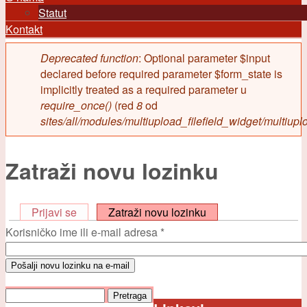
Statut
Kontakt
Deprecated function
: Optional parameter $input
Poruka greške
declared before required parameter $form_state is
implicitly treated as a required parameter u
require_once()
(red
8
od
sites/all/modules/multiupload_filefield_widget/multiup
Zatraži novu lozinku
Prijavi se
Zatraži novu lozinku
(aktivna oznaka)
Korisničko ime ili e-mail adresa
*
Pretraga