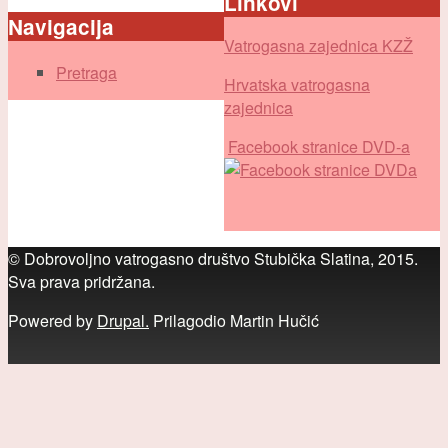
Linkovi
Obrazac pretraživanja
Navigacija
Vatrogasna zajednica KZŽ
Pretraga
Hrvatska vatrogasna
zajednica
Facebook stranice DVD-a
© Dobrovoljno vatrogasno društvo Stubička Slatina, 2015.
Sva prava pridržana.
Powered by
Drupal.
Prilagodio Martin Hučić