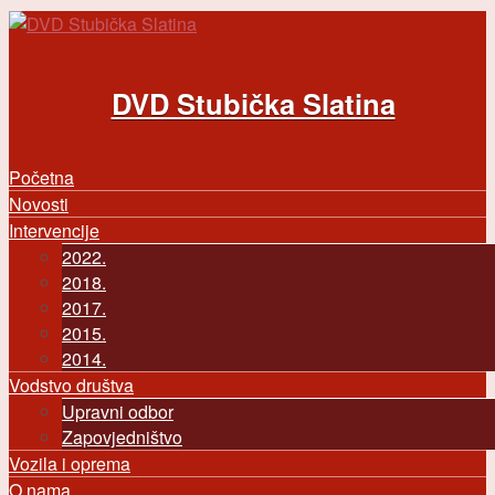
Skoči na glavni sadržaj
DVD Stubička Slatina
Početna
Main menu
Novosti
Intervencije
2022.
2018.
2017.
2015.
2014.
Vodstvo društva
Upravni odbor
Zapovjedništvo
Vozila i oprema
O nama