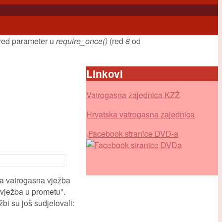
uired parameter u
require_once()
(red
8
od
Linkovi
Vatrogasna zajednica KZŽ
Hrvatska vatrogasna zajednica
Facebook stranice DVD-a
na vatrogasna vježba
 vježba u prometu".
i su još sudjelovali: