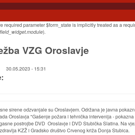
e required parameter $form_state is implicitly treated as a req
lefield_widget.module
).
ežba VZG Oroslavje
30.05.2023 - 15:31
e:
gasne sirene odzvanjale su Oroslavjem. Održana je javna pokaz
da Oroslavja "Gašenje požara i tehnička intervenija - pokazna
gasne postrojbe DVD Oroslavje i DVD Stubička Slatina. Na vježb
dravlja KZŽ i Gradsko društvo Crvenog križa Donja Stubica.