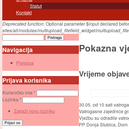
Statut
Kontakt
Deprecated function
: Optional parameter $input declared befor
Poruka greške
sites/all/modules/multiupload_filefield_widget/multiupload_fi
Pretraga
Obrazac pretraživanja
Pokazna vj
Navigacija
Pretraga
Vrijeme objav
Prijava korisnika
Korisničko ime
*
Lozinka
*
30.05. od 10 sati vatro
Zatraži novu lozinku
Vatrogasne zajednice gra
Vježbu su odradile vatro
PP Donja Stubica, Dom z