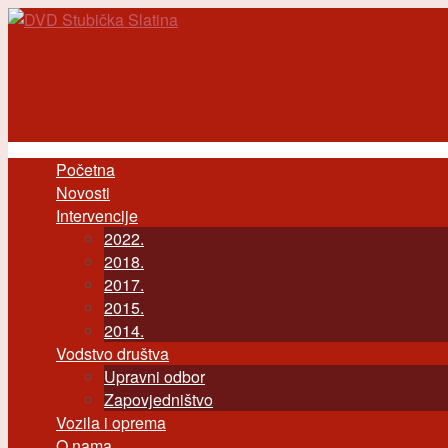
Skoči na glavni sadržaj
Početna
Main menu
Novosti
Intervencije
2022.
2018.
2017.
2015.
2014.
Vodstvo društva
Upravni odbor
Zapovjedništvo
Vozila i oprema
O nama