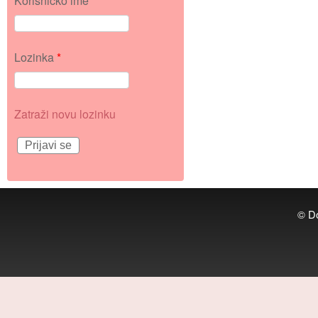
Korisničko ime
*
Lozinka
*
Zatraži novu lozinku
© Do