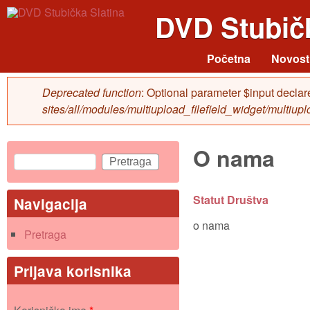
DVD Stubičk
Početna
Novost
Main menu
Deprecated function
: Optional parameter $input declar
Poruka greške
sites/all/modules/multiupload_filefield_widget/multiup
O nama
Pretraga
Obrazac pretraživanja
Statut Društva
Navigacija
o nama
Pretraga
Prijava korisnika