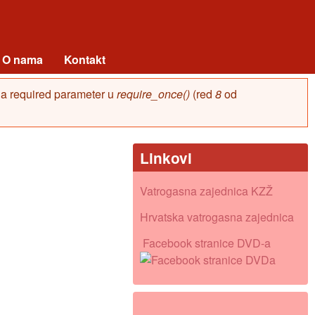
O nama
Kontakt
s a required parameter u
require_once()
(red
8
od
Linkovi
Vatrogasna zajednica KZŽ
Hrvatska vatrogasna zajednica
Facebook stranice DVD-a