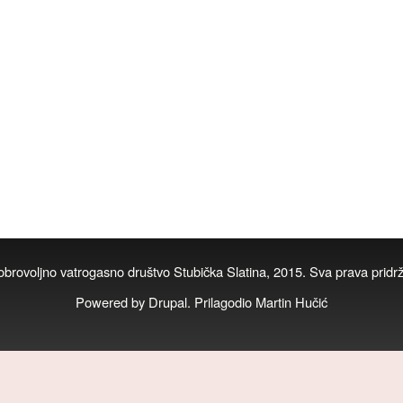
brovoljno vatrogasno društvo Stubička Slatina, 2015. Sva prava pridr
Powered by
Drupal.
Prilagodio Martin Hučić