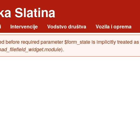
Skoči na glavni sadržaj
a Slatina
i
Intervencije
Vodstvo društva
Vozila i oprema
ed before required parameter $form_state is implicitly treated a
load_filefield_widget.module
).